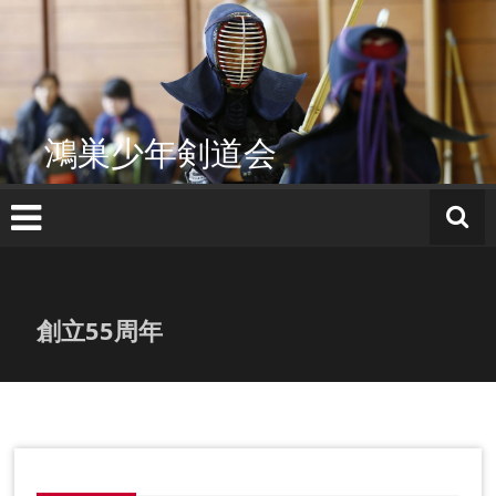
コ
ン
テ
ン
ツ
へ
鴻巣少年剣道会
ス
キ
ッ
プ
創立55周年