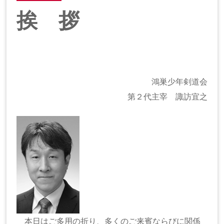
挨 拶
鴻巣少年剣道会
第２代主宰 諏訪宜之
本日はご多用の折り、多くのご来賓ならびに関係