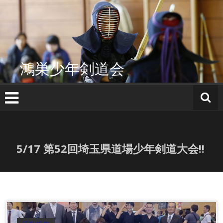
コ
ン
テ
ン
ツ
へ
鴻巣少年剣道会
ス
キ
ッ
プ
5/17 第52回埼玉県道場少年剣道大会!!