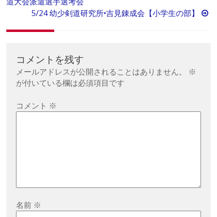
道大会派遣選手選考会
稿
5/24 幼少剣道研究所•吉見錬成会【小学生の部】
ナ
ビ
ゲ
ー
コメントを残す
シ
メールアドレスが公開されることはありません。
※
が付いている欄は必須項目です
ョ
ン
コメント
※
名前
※