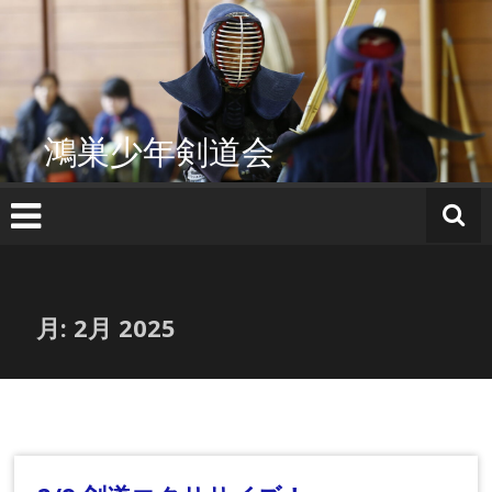
コ
ン
テ
ン
ツ
へ
鴻巣少年剣道会
ス
キ
ッ
プ
月:
2月 2025