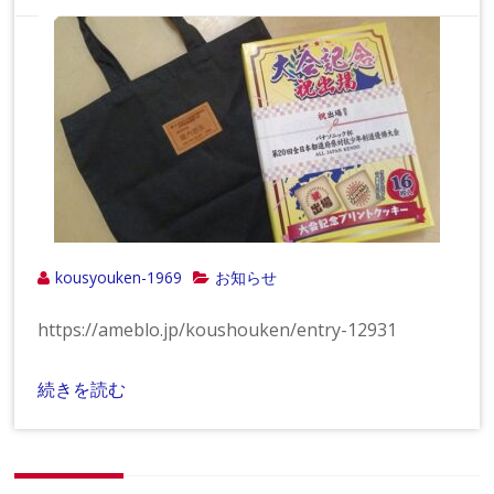
kousyouken-1969
お知らせ
https://ameblo.jp/koushouken/entry-12931
続きを読む