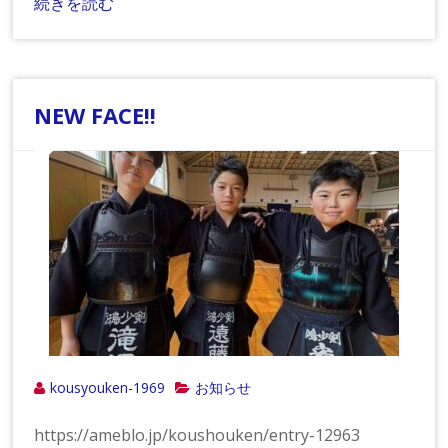
続きを読む
NEW FACE!!
kousyouken-1969
お知らせ
https://ameblo.jp/koushouken/entry-12963