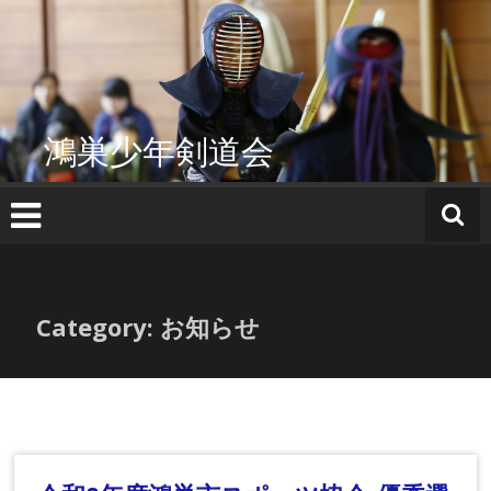
コ
ン
テ
ン
ツ
へ
鴻巣少年剣道会
ス
キ
ッ
プ
Category: お知らせ