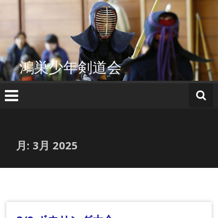
コ
ン
テ
ン
ツ
へ
鴻巣少年剣道会
ス
キ
ッ
プ
月:
3月 2025