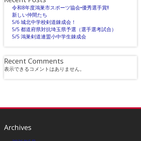
令和8年度鴻巣市スポーツ協会•優秀選手賞!!
新しい仲間たち
5/6 城北中学校剣道錬成会！
5/5 都道府県対抗埼玉県予選（選手選考試合）
5/5 鴻巣剣道連盟小中学生錬成会
Recent Comments
表示できるコメントはありません。
Archives