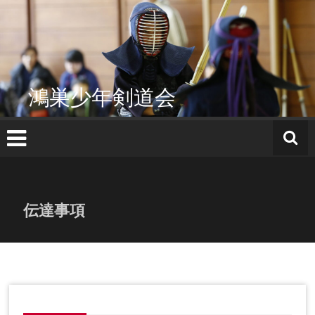
コ
ン
テ
ン
ツ
へ
鴻巣少年剣道会
ス
キ
ッ
プ
伝達事項