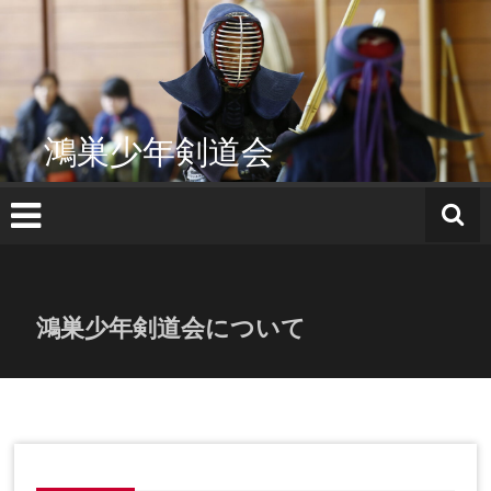
コ
ン
テ
ン
ツ
へ
鴻巣少年剣道会
ス
キ
ッ
プ
鴻巣少年剣道会について