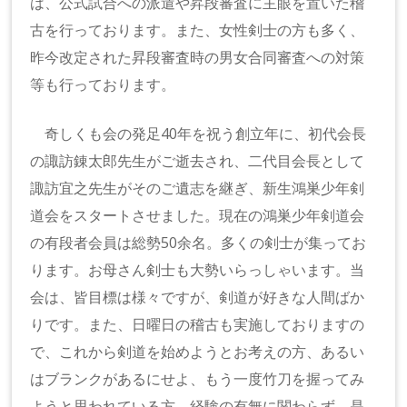
は、公式試合への派遣や昇段審査に主眼を置いた稽
古を行っております。また、女性剣士の方も多く、
昨今改定された昇段審査時の男女合同審査への対策
等も行っております。
奇しくも会の発足40年を祝う創立年に、初代会長
の諏訪錬太郎先生がご逝去され、二代目会長として
諏訪宜之先生がそのご遺志を継ぎ、新生鴻巣少年剣
道会をスタートさせました。現在の鴻巣少年剣道会
の有段者会員は総勢50余名。多くの剣士が集ってお
ります。お母さん剣士も大勢いらっしゃいます。当
会は、皆目標は様々ですが、剣道が好きな人間ばか
りです。また、日曜日の稽古も実施しておりますの
で、これから剣道を始めようとお考えの方、あるい
はブランクがあるにせよ、もう一度竹刀を握ってみ
ようと思われている方、経験の有無に関わらず、是