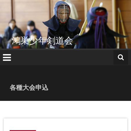
コ
ン
テ
ン
ツ
へ
鴻巣少年剣道会
ス
キ
ッ
プ
各種大会申込