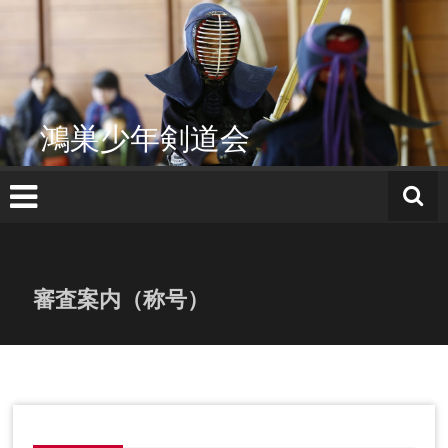
コ
ン
テ
ン
ツ
へ
鴻巣少年剣道会
ス
キ
ッ
プ
審査案内（称号）