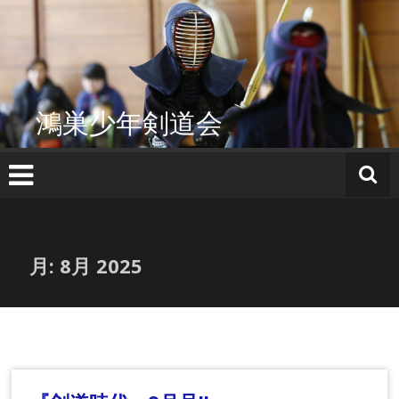
コ
ン
テ
ン
ツ
へ
鴻巣少年剣道会
ス
キ
ッ
プ
月:
8月 2025