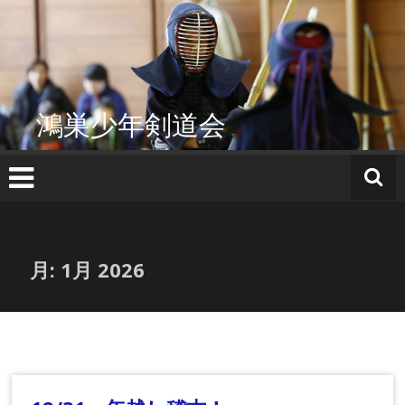
コ
ン
テ
ン
ツ
へ
鴻巣少年剣道会
ス
キ
ッ
プ
月:
1月 2026