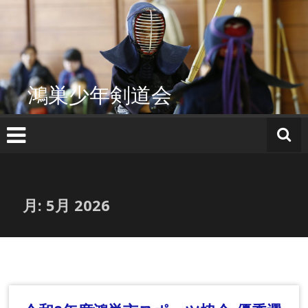
コ
ン
テ
ン
ツ
へ
鴻巣少年剣道会
ス
キ
ッ
プ
月:
5月 2026