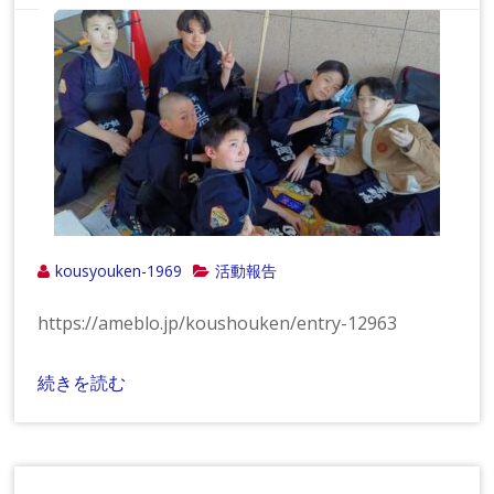
kousyouken-1969
活動報告
https://ameblo.jp/koushouken/entry-12963
続きを読む