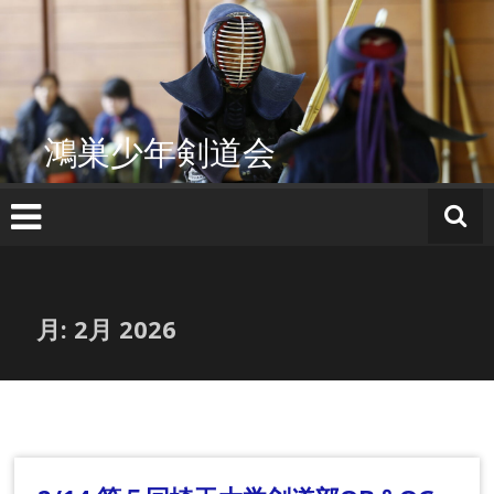
コ
ン
テ
ン
ツ
へ
鴻巣少年剣道会
ス
キ
ッ
プ
月:
2月 2026