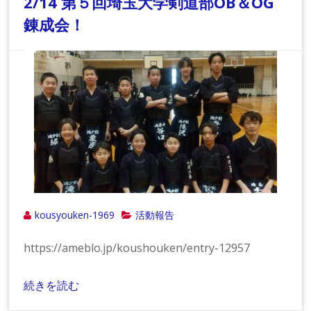
2/14 第５回埼玉大学剣道部OB＆OG
錬成会！
kousyouken-1969
活動報告
https://ameblo.jp/koushouken/entry-12957
続きを読む