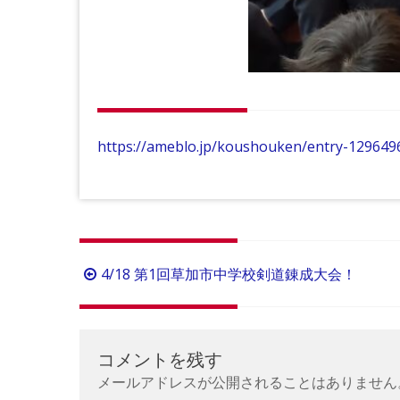
https://ameblo.jp/koushouken/entry-129649
投
4/18 第1回草加市中学校剣道錬成大会！
稿
ナ
ビ
コメントを残す
ゲ
メールアドレスが公開されることはありません
ー