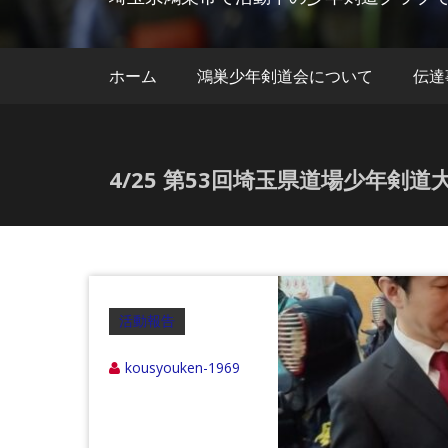
ホーム
鴻巣少年剣道会について
伝達
4/25 第53回埼玉県道場少年剣道大
活動報告
kousyouken-1969