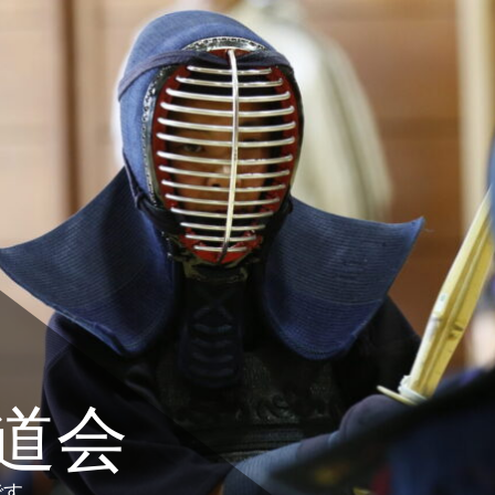
道会
です。