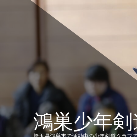
コ
ン
テ
ン
ツ
へ
ス
キ
ッ
プ
鴻巣少年剣
埼玉県鴻巣市で活動中の少年剣道クラブ