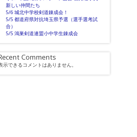
新しい仲間たち
5/6 城北中学校剣道錬成会！
5/5 都道府県対抗埼玉県予選（選手選考試
合）
5/5 鴻巣剣道連盟小中学生錬成会
Recent Comments
表示できるコメントはありません。