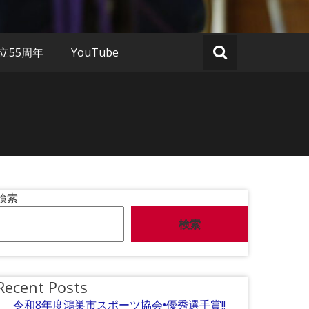
立55周年
YouTube
検索
検索
Recent Posts
令和8年度鴻巣市スポーツ協会•優秀選手賞!!