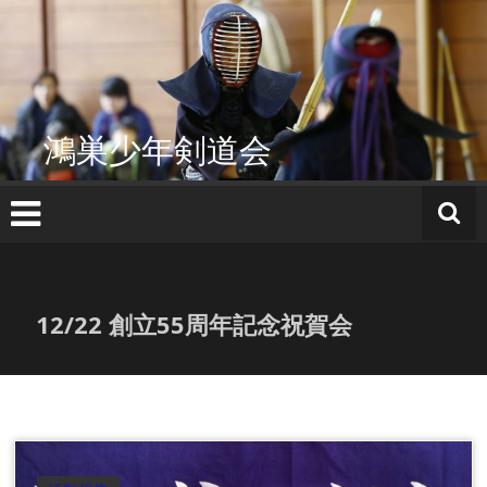
コ
ン
テ
ン
ツ
へ
鴻巣少年剣道会
ス
キ
ッ
プ
12/22 創立55周年記念祝賀会