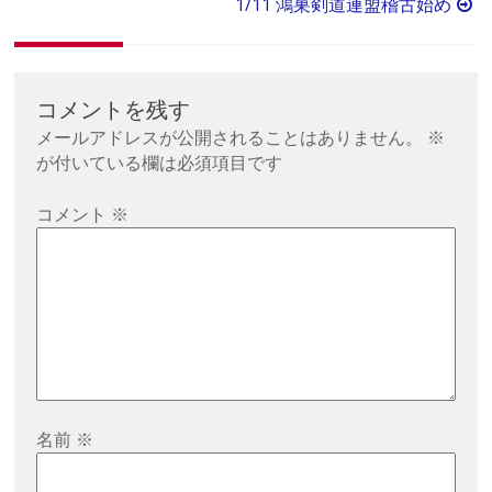
稿
1/11 鴻巣剣道連盟稽古始め
ナ
ビ
ゲ
コメントを残す
ー
メールアドレスが公開されることはありません。
※
シ
が付いている欄は必須項目です
ョ
コメント
※
ン
名前
※