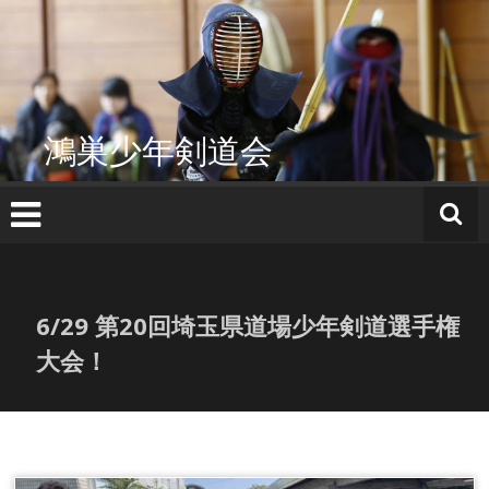
コ
ン
テ
ン
ツ
へ
鴻巣少年剣道会
ス
キ
ッ
プ
6/29 第20回埼玉県道場少年剣道選手権
大会！