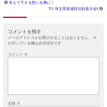
投
支えて下さる想いを胸に！
稿
7/5 埼玉県道場対抗剣道大会!!
ナ
ビ
ゲ
コメントを残す
ー
メールアドレスが公開されることはありません。
※
シ
が付いている欄は必須項目です
ョ
コメント
※
ン
名前
※