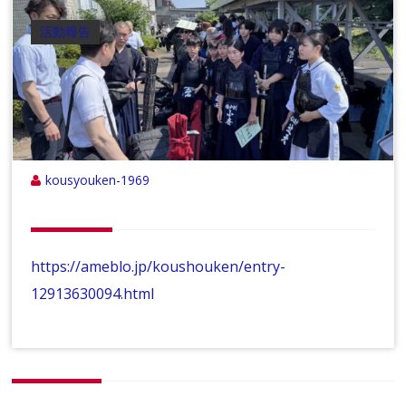
活動報告
kousyouken-1969
https://ameblo.jp/koushouken/entry-
12913630094.html